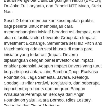
Badan Pengelola Dana Lingkungan Hidup (BPDLH)
Dr. Joko Tri Haryanto, dan Pendiri NTT Muda, Stela
Nau.
Sesi IID Learn memberikan kesempatan praktis
bagi peserta untuk mempelajari cara
mengembangkan inisiatif berorientasi dampak, dan
akan difasilitasi oleh Leverate Group dan Impact
Investment Exchange. Sementara sesi IID Pitch and
Matchmaking adalah sesi khusus di mana para
inisiator yang terkurasi (Impact Drivers)
dipasangkan dengan panel investor dan impact
enabler potensial. Adapun Impact Drivers yang turut
berpartisipasi antara lain, BambooCoop, EcoNusa
Foundation, Jaga Semesta, Javara, Krealogi,
Spedagi, 3 Pilar Pertiwi, TorajaMelo, dan beberapa
impact entrepreneurs dari program Bangun
Wirausaha Perempuan Berdaya dari Angin
Foundation yaitu Kalara Borneo, Riles Lestary,
Tenun.In, dan Timor Moringga.